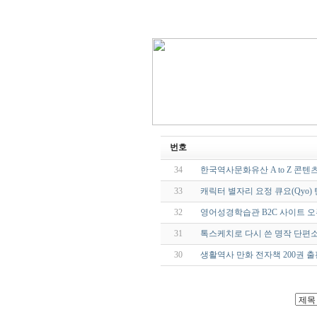
번호
34
한국역사문화유산 A to Z 콘
33
캐릭터 별자리 요정 큐요(Qyo)
32
영어성경학습관 B2C 사이트 오
31
톡스케치로 다시 쓴 명작 단편
30
생활역사 만화 전자책 200권 출